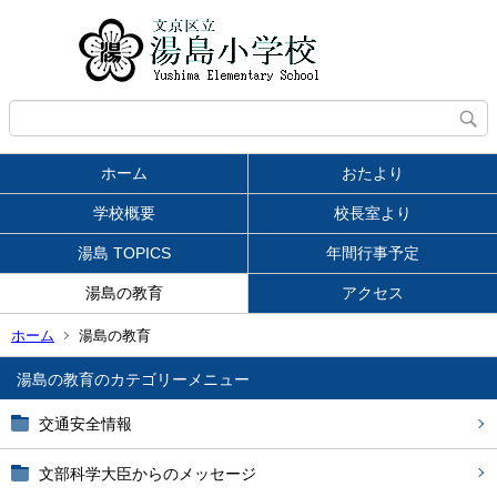
ホーム
おたより
学校概要
校長室より
湯島 TOPICS
年間行事予定
湯島の教育
アクセス
ホーム
湯島の教育
湯島の教育
交通安全情報
文部科学大臣からのメッセージ