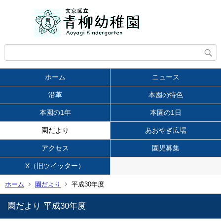
ホーム
ニュース
沿革
本園の特色
本園の1年
本園の1日
園だより
あおやぎ広場
アクセス
園児募集
X（旧ツイッター）
ホーム
園だより
平成30年度
園だより 平成30年度