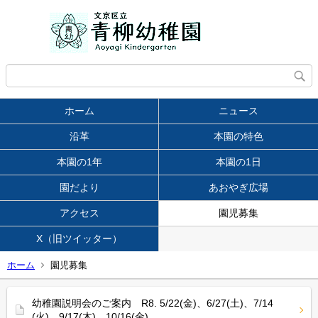
ホーム
ニュース
沿革
本園の特色
本園の1年
本園の1日
園だより
あおやぎ広場
アクセス
園児募集
X（旧ツイッター）
ホーム
園児募集
幼稚園説明会のご案内 R8. 5/22(金)、6/27(土)、7/14
(火)、9/17(木)、10/16(金)