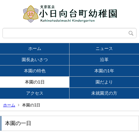
ホーム
ニュース
園長あいさつ
沿革
本園の特色
本園の1年
本園の1日
園だより
アクセス
未就園児の方
ホーム
本園の1日
本園の一日