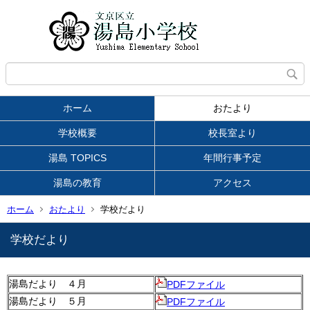
ホーム
おたより
学校概要
校長室より
湯島 TOPICS
年間行事予定
湯島の教育
アクセス
ホーム
おたより
学校だより
学校だより
湯島だより ４月
PDFファイル
湯島だより ５月
PDFファイル