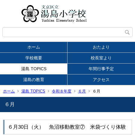
ホーム
おたより
学校概要
校長室より
湯島 TOPICS
年間行事予定
湯島の教育
アクセス
ホーム
湯島 TOPICS
令和８年度
６月
６月
６月
６月30日（火） 魚沼移動教室⑦ 米袋づくり体験