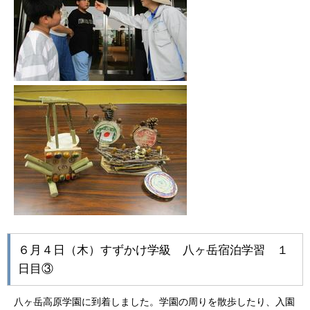
６月４日（木）すずかけ学級 八ヶ岳宿泊学習 １
日目③
八ヶ岳高原学園に到着しました。学園の周りを散歩したり、入園