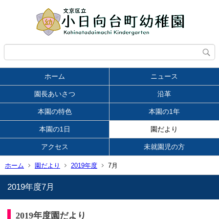
ホーム
ニュース
園長あいさつ
沿革
本園の特色
本園の1年
本園の1日
園だより
アクセス
未就園児の方
ホーム
園だより
2019年度
7月
2019年度7月
2019年度園だより