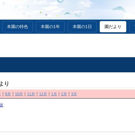
本園の特色
本園の1年
本園の1日
園だより
だより
｜
｜
｜
｜
｜
｜
｜
月
9月
10月
11月
12月
1月
2月
3月
言